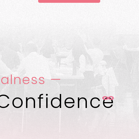
alness —
Confidenc
e