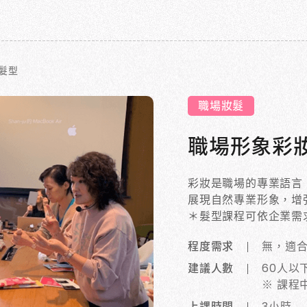
髮型
職場妝髮
職場形象彩
彩妝是職場的專業語言
展現自然專業形象，增
＊髮型課程可依企業需
程度需求
無，適
建議人數
60人以
※ 課程
上課時間
3小時