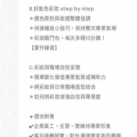
B.好氣色彩妝 step by step
＊
選色原則與妝感整體協調
＊
快速補妝小技巧，保持整天專業氣場
＊彩妝戰鬥包，每天多睡10分鐘！
【實作練習】
C.
彩妝與職場自信呈現
＊
簡單變化營造專業氣質或親和力
＊
將彩妝與日常職場造型結合
＊
如何用彩妝增強自信與專業感
🔸適合對象
✔️企業員工、主管，需維持專業形象
✔️客戶接觸頻繁、對外溝通需求高的團隊