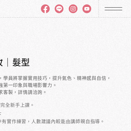
妝｜髮型
，學員將掌握實用技巧，提升氣色、精神感與自信，
強第一印象與職場影響力。
求客製，詳情請洽詢。
合完全新手上課。
下
中有實作練習，人數建議內較能由講師親自指導。