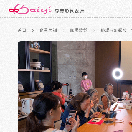
專業形象表達
首頁
企業內訓
職場妝髮
職場形象彩妝｜