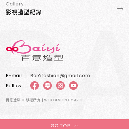
Gallery
影視造型紀錄
E-mail
BaiYifashion@gmail.com
Follow
百意造型 © 版權所有 | WEB DESIGN BY
ARTIE
GO TOP