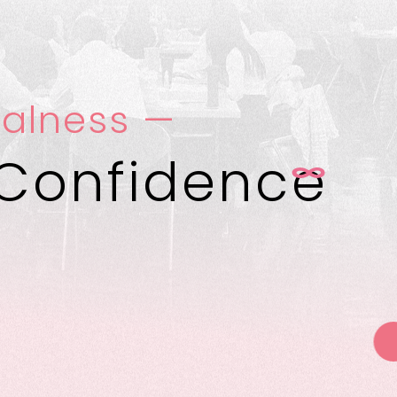
alness —
Confidenc
e