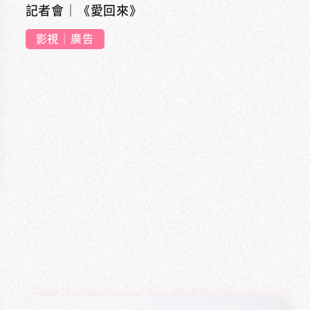
記者會｜《愛回來》
影視｜廣告