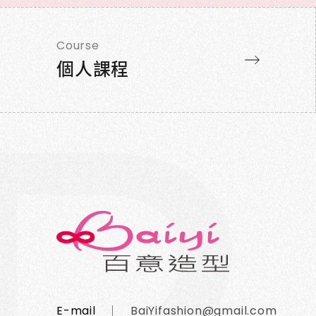
Course
個人課程
E-mail
BaiYifashion@gmail.com