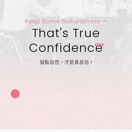
Keep Some Naturalness —
That's True
Confidenc
e
留點自然，才是真自信 !