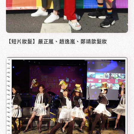
【短片妝髮】嚴正嵐、趙逸嵐、鄭靖歆髮妝