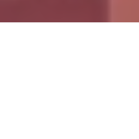
Ab
o
ut
關於小荳老師
專業形象表達教練
百意造型創辦人
藝人造型師、企業講師
《333造型法 單挑貴婦百貨》 作者
企業內訓核心課程：
專業形象表達、職場美人妝髮、高質感穿搭力